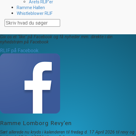
Årets RLIF’er
Ramme Hallen
Whistleblower RLIF
Giv os et "like" på Facebook og få nyheder mm. direkte i din
nyhedstrøm på Facebook
RLIF på Facebook
Ramme Lomborg Revy'en
Sæt allerede nu kryds i kalenderen til fredag d. 17 April 2026 til revy og