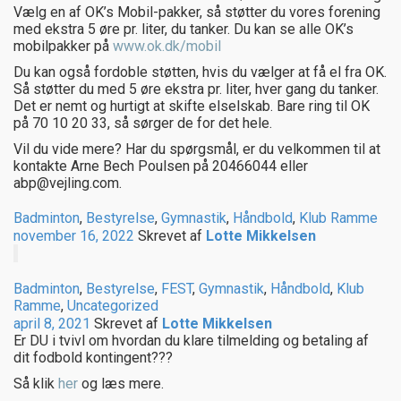
Vælg en af OK’s Mobil-pakker, så støtter du vores forening
med ekstra 5 øre pr. liter, du tanker. Du kan se alle OK’s
mobilpakker på
www.ok.dk/mobil
Du kan også fordoble støtten, hvis du vælger at få el fra OK.
Så støtter du med 5 øre ekstra pr. liter, hver gang du tanker.
Det er nemt og hurtigt at skifte elselskab. Bare ring til OK
på 70 10 20 33, så sørger de for det hele.
Vil du vide mere? Har du spørgsmål, er du velkommen til at
kontakte Arne Bech Poulsen på 20466044 eller
abp@vejling.com.
Badminton
,
Bestyrelse
,
Gymnastik
,
Håndbold
,
Klub Ramme
november 16, 2022
Skrevet af
Lotte Mikkelsen
Badminton
,
Bestyrelse
,
FEST
,
Gymnastik
,
Håndbold
,
Klub
Ramme
,
Uncategorized
april 8, 2021
Skrevet af
Lotte Mikkelsen
Er DU i tvivl om hvordan du klare tilmelding og betaling af
dit fodbold kontingent???
Så klik
her
og læs mere.