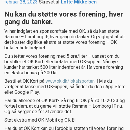
februar 28, 2023
Skrevet af
Lotte Mikkelsen
Nu kan du støtte vores forening, hver
gang du tanker.
Vi har indgået en sponsoraftale med OK, så du kan støtte
Ramme – Lomborg IF, hver gang du tanker. Og vigtigst af alt,
det koster dig ikke ekstra at støtte vores forening – OK
betaler hele beløbet.
Du støtter vores forening med 5 øre/liter – uanset om du
bestiller et OK Kort eller betaler med OK-appen. Når nye
kunder har tanket 500 liter indenfor et år, får vores forening
en ekstra bonus på 200 kr.
Bestil et OK Kort på
www.ok.dk/lokalsporten
. Hvis du
vælger at tanke med OK-appen, så finder du den i App Store
eller Google Play.
Har du allerede et OK Kort? Så ring til OK på 70 10 20 33 og
fortæl dem, at du gerne vil støtte Ramme – Lomborg IF nu.
Og så sørger de for at ændre det.
Støt ekstra med OK Mobil og OK El
Har du et OK Kort kan du fordoble støtten til vores forening.