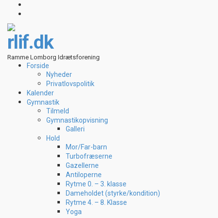
rlif.dk
Ramme Lomborg Idrætsforening
Forside
Nyheder
Privatlovspolitik
Kalender
Gymnastik
Tilmeld
Gymnastikopvisning
Galleri
Hold
Mor/Far-barn
Turbofræserne
Gazellerne
Antiloperne
Rytme 0. – 3. klasse
Dameholdet (styrke/kondition)
Rytme 4. – 8. Klasse
Yoga