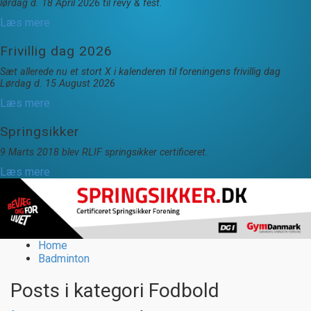
lørdag d. 18 April 2026 til revy & fest.
Læs mere
Frivillig dag 2026
Sæt allerede nu et stort X i kalenderen til foreningens frivillig dag
Lørdag d. 15 August 2026
Læs mere
Springsikker
9 Marts 2018 blev RLIF springsikker certificeret.
Læs mere
Home
Badminton
Posts i kategori
Fodbold