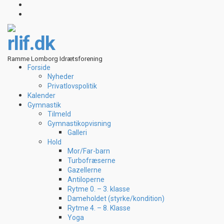
rlif.dk
Ramme Lomborg Idrætsforening
Forside
Nyheder
Privatlovspolitik
Kalender
Gymnastik
Tilmeld
Gymnastikopvisning
Galleri
Hold
Mor/Far-barn
Turbofræserne
Gazellerne
Antiloperne
Rytme 0. – 3. klasse
Dameholdet (styrke/kondition)
Rytme 4. – 8. Klasse
Yoga