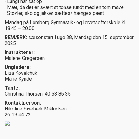
· Langt hår sat op
· Mæt, da det er svært at tonse rundt med en tom mave.
· Støvler, sko og jakker sættes/ hænges pænt
Mandag på Lomborg Gymnastik- og Idrætsefterskole kl
18.45 – 20.00
BEMÆRK:
sæsonstart i uge 38, Mandag den 15. september
2025
Instruktører:
Malene Gregersen
Ungledere:
Liza Kovalchuk
Marie Kynde
Tante:
Christina Thorsen: 40 58 85 35
Kontaktperson:
Nikoline Sivebæk Mikkelsen
26 19 44 72