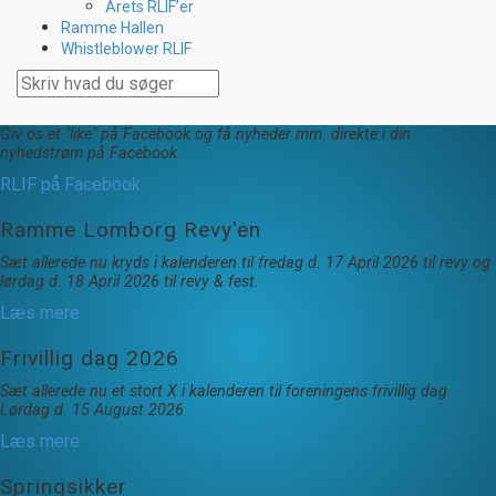
Årets RLIF’er
Ramme Hallen
Whistleblower RLIF
Giv os et "like" på Facebook og få nyheder mm. direkte i din
nyhedstrøm på Facebook
RLIF på Facebook
Ramme Lomborg Revy'en
Sæt allerede nu kryds i kalenderen til fredag d. 17 April 2026 til revy og
lørdag d. 18 April 2026 til revy & fest.
Læs mere
Frivillig dag 2026
Sæt allerede nu et stort X i kalenderen til foreningens frivillig dag
Lørdag d. 15 August 2026
Læs mere
Springsikker