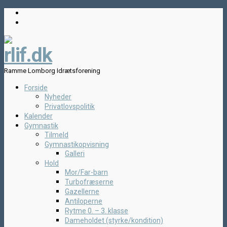
rlif.dk
Ramme Lomborg Idrætsforening
Forside
Nyheder
Privatlovspolitik
Kalender
Gymnastik
Tilmeld
Gymnastikopvisning
Galleri
Hold
Mor/Far-barn
Turbofræserne
Gazellerne
Antiloperne
Rytme 0. – 3. klasse
Dameholdet (styrke/kondition)