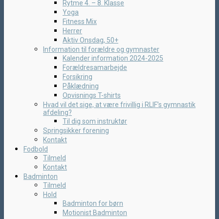
Rytme 4. – 8. Klasse
Yoga
Fitness Mix
Herrer
Aktiv Onsdag, 50+
Information til forældre og gymnaster
Kalender information 2024-2025
Forældresamarbejde
Forsikring
Påklædning
Opvisnings T-shirts
Hvad vil det sige, at være frivillig i RLIF’s gymnastik
afdeling?
Til dig som instruktør
Springsikker forening
Kontakt
Fodbold
Tilmeld
Kontakt
Badminton
Tilmeld
Hold
Badminton for børn
Motionist Badminton