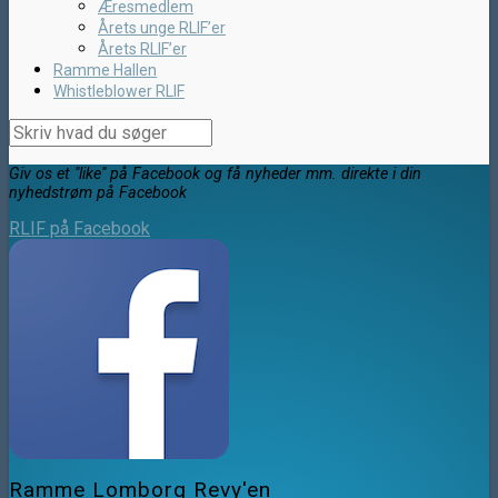
Æresmedlem
Årets unge RLIF’er
Årets RLIF’er
Ramme Hallen
Whistleblower RLIF
Giv os et "like" på Facebook og få nyheder mm. direkte i din
nyhedstrøm på Facebook
RLIF på Facebook
Ramme Lomborg Revy'en