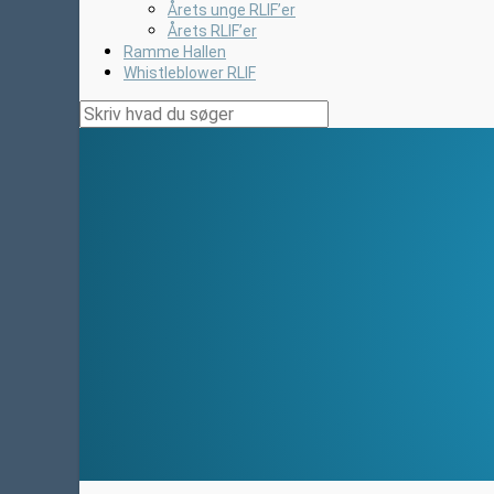
Årets unge RLIF’er
Årets RLIF’er
Ramme Hallen
Whistleblower RLIF