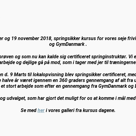
.
r og 19 november 2018, springsikker kursus for vores seje frivi
og GymDanmark .
d prøven og som nu kan kalde sig certificeret springinstruktør. Vi
arbejde og dejlige gå på mod, som i tager med jer til træningerne
gen d. 9 Marts til lokalopvisning blev springsikker certificeret,
e halve år været igennem en 360 graders gennemgang af alt fra u
 et stort arbejde som efter en gennemgang fra GymDanmark og DG
ige og udvalget, som har gjort det muligt for os at komme i mål med
Se med
her
i vores galleri fra kursus dagene.