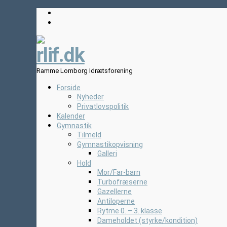
rlif.dk
Ramme Lomborg Idrætsforening
Forside
Nyheder
Privatlovspolitik
Kalender
Gymnastik
Tilmeld
Gymnastikopvisning
Galleri
Hold
Mor/Far-barn
Turbofræserne
Gazellerne
Antiloperne
Rytme 0. – 3. klasse
Dameholdet (styrke/kondition)