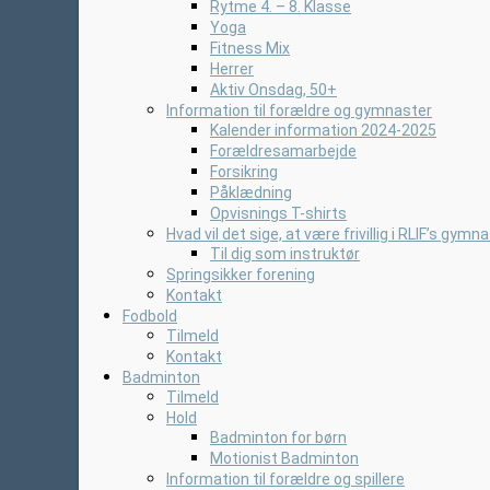
Rytme 4. – 8. Klasse
Yoga
Fitness Mix
Herrer
Aktiv Onsdag, 50+
Information til forældre og gymnaster
Kalender information 2024-2025
Forældresamarbejde
Forsikring
Påklædning
Opvisnings T-shirts
Hvad vil det sige, at være frivillig i RLIF’s gymn
Til dig som instruktør
Springsikker forening
Kontakt
Fodbold
Tilmeld
Kontakt
Badminton
Tilmeld
Hold
Badminton for børn
Motionist Badminton
Information til forældre og spillere