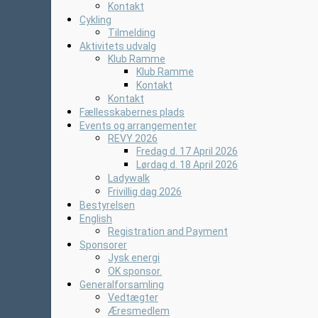
Kontakt
Cykling
Tilmelding
Aktivitets udvalg
Klub Ramme
Klub Ramme
Kontakt
Kontakt
Fællesskabernes plads
Events og arrangementer
REVY 2026
Fredag d. 17 April 2026
Lørdag d. 18 April 2026
Ladywalk
Frivillig dag 2026
Bestyrelsen
English
Registration and Payment
Sponsorer
Jysk energi
OK sponsor.
Generalforsamling
Vedtægter
Æresmedlem