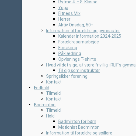
Rytme 4. – 8. Klasse
Yoga
Fitness Mix
Herrer
Aktiv Onsdag, 50+
Information til forældre og gymnaster
Kalender information 2024-2025
Forældresamarbejde
Forsikring
Påklædning
Opvisnings T-shirts
Hvad vil det sige, at være frivillig i RLIF’s gymn
Til dig som instruktør
Springsikker forening
Kontakt
Fodbold
Tilmeld
Kontakt
Badminton
Tilmeld
Hold
Badminton for børn
Motionist Badminton
Information til forældre og spillere