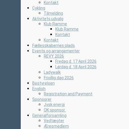
Kontakt
Cykling
Tilmelding
Aktivitets udvalg
Klub Ramme
Klub Ramme
Kontakt
Kontakt
Fællesskabernes plads
Events og arrangementer
REVY 2026
Fredag d. 17 April 2026
Lørdag d. 18 April 2026
Ladywalk
Frivillig dag 2026
Bestyrelsen
English
Registration and Payment
Sponsorer
Jysk energi
OK sponsor.
Generalforsamling
Vedtægter
Æresmedlem