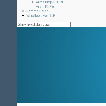
Årets unge RLIF’er
Årets RLIF’er
Ramme Hallen
Whistleblower RLIF